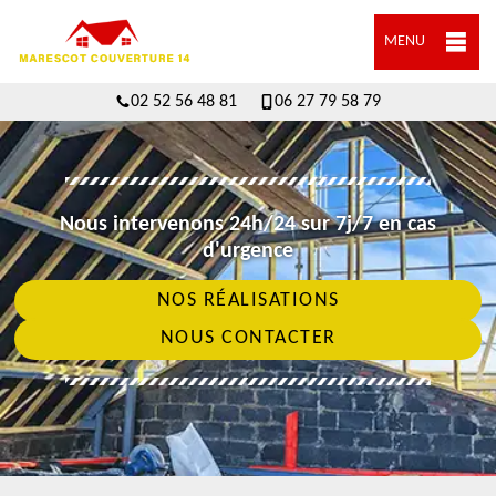
MENU
02 52 56 48 81
06 27 79 58 79
Nous intervenons 24h/24 sur 7j/7 en cas
d'urgence
NOS RÉALISATIONS
NOUS CONTACTER