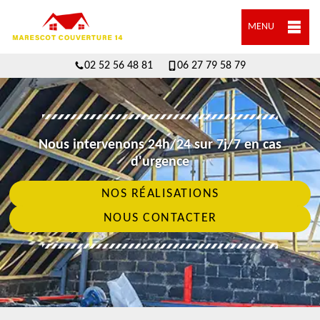
MENU
02 52 56 48 81
06 27 79 58 79
Nous intervenons 24h/24 sur 7j/7 en cas
d'urgence
NOS RÉALISATIONS
NOUS CONTACTER