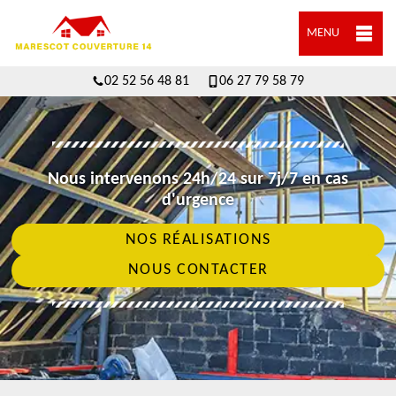
MENU
02 52 56 48 81
06 27 79 58 79
Nous intervenons 24h/24 sur 7j/7 en cas
d'urgence
NOS RÉALISATIONS
NOUS CONTACTER