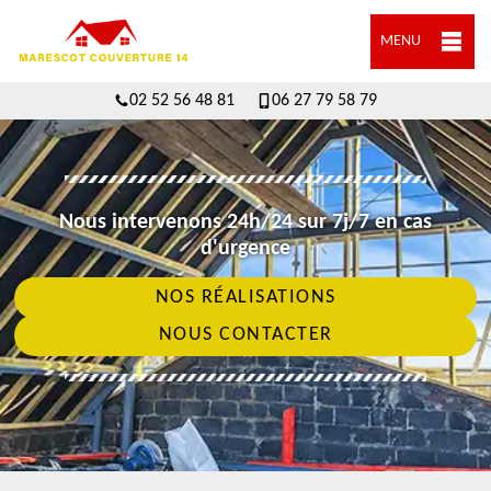
MENU
02 52 56 48 81
06 27 79 58 79
Nous intervenons 24h/24 sur 7j/7 en cas
d'urgence
NOS RÉALISATIONS
NOUS CONTACTER