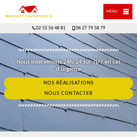
MENU
02 52 56 48 81
06 27 79 58 79
Nous intervenons 24h/24 sur 7j/7 en cas
d'urgence
NOS RÉALISATIONS
NOUS CONTACTER