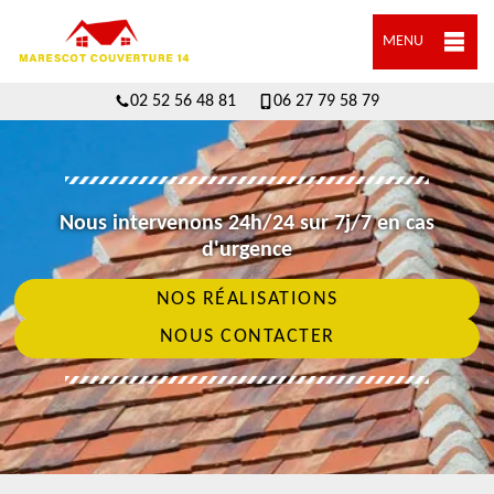
MENU
02 52 56 48 81
06 27 79 58 79
Nous intervenons 24h/24 sur 7j/7 en cas
d'urgence
NOS RÉALISATIONS
NOUS CONTACTER