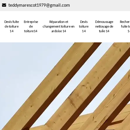
teddymarescot1979@gmail.com
Devis fuite
Entreprise
Réparation et
Devis
Démoussage
Recher
de toiture
de
changement toiture en
toiture
nettoyage de
fuite t
14
toiture14
ardoise 14
14
tuile 14
1