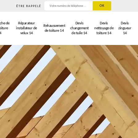
ÊTRE RAPPELÉ
che de
Réparateur
Devis
Devis
Devis
Rehaussement
oiture
installateur de
changement
nettoyage de
zingueur
de toiture 14
4
velux 14
de tuile 14
toiture 14
14