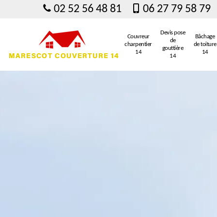
02 52 56 48 81
06 27 79 58 79
Devis pose
Couvreur
Bâchage
de
charpentier
de toiture
gouttière
14
14
14