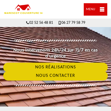
MENU
02 52 56 48 81
06 27 79 58 79
Nous intervenons 24h/24 sur 7j/7 en cas
d'urgence
NOS RÉALISATIONS
NOUS CONTACTER