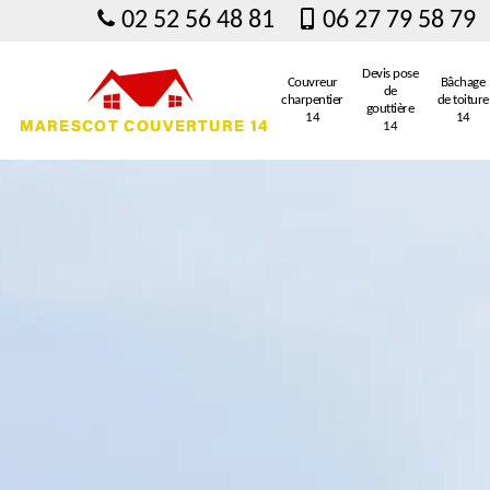
02 52 56 48 81
06 27 79 58 79
Devis pose
Couvreur
Bâchage
de
charpentier
de toiture
gouttière
14
14
14