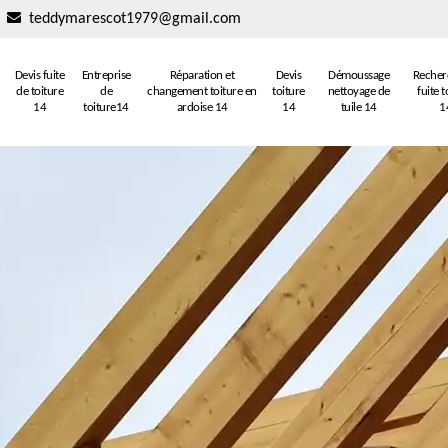
teddymarescot1979@gmail.com
Devis fuite
Entreprise
Réparation et
Devis
Démoussage
Recher
de toiture
de
changement toiture en
toiture
nettoyage de
fuite t
14
toiture14
ardoise 14
14
tuile 14
1