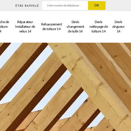
ÊTRE RAPPELÉ
che de
Réparateur
Devis
Devis
Devis
Rehaussement
oiture
installateur de
changement
nettoyage de
zingueur
de toiture 14
4
velux 14
de tuile 14
toiture 14
14