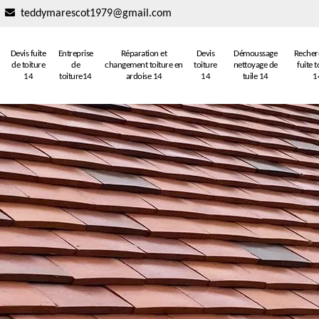
teddymarescot1979@gmail.com
Devis fuite
Entreprise
Réparation et
Devis
Démoussage
Recher
de toiture
de
changement toiture en
toiture
nettoyage de
fuite t
14
toiture14
ardoise 14
14
tuile 14
1