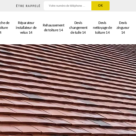
ÊTRE RAPPELÉ
che de
Réparateur
Devis
Devis
Devis
Rehaussement
oiture
installateur de
changement
nettoyage de
zingueur
de toiture 14
4
velux 14
de tuile 14
toiture 14
14