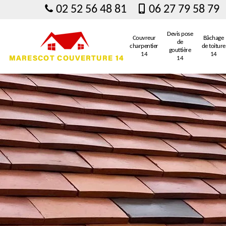
02 52 56 48 81
06 27 79 58 79
Devis pose
Couvreur
Bâchage
de
charpentier
de toiture
gouttière
14
14
14