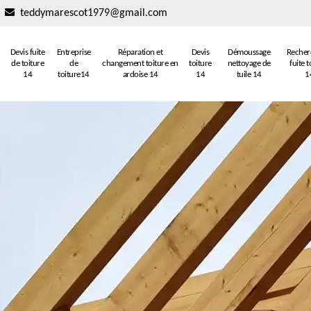
teddymarescot1979@gmail.com
Devis fuite
Entreprise
Réparation et
Devis
Démoussage
Recher
de toiture
de
changement toiture en
toiture
nettoyage de
fuite t
14
toiture14
ardoise 14
14
tuile 14
1