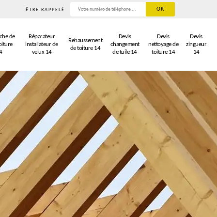
ÊTRE RAPPELÉ
che de
Réparateur
Devis
Devis
Devis
Rehaussement
oiture
installateur de
changement
nettoyage de
zingueur
de toiture 14
4
velux 14
de tuile 14
toiture 14
14