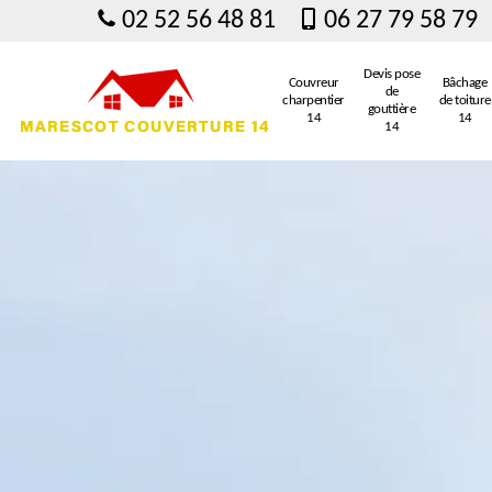
02 52 56 48 81
06 27 79 58 79
Devis pose
Couvreur
Bâchage
de
charpentier
de toiture
gouttière
14
14
14