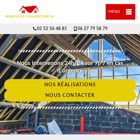
MENU
02 52 56 48 81
06 27 79 58 79
Nous intervenons 24h/24 sur 7j/7 en cas
d'urgence
NOS RÉALISATIONS
NOUS CONTACTER