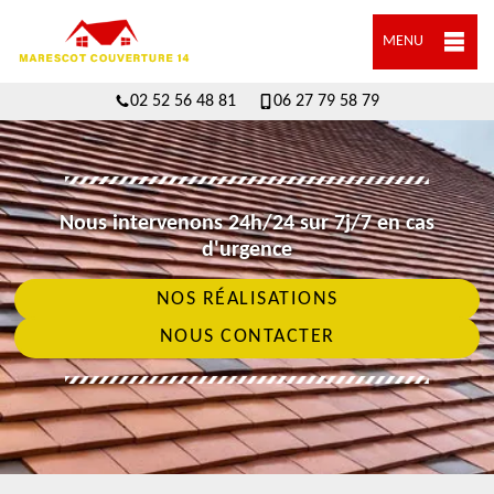
MENU
02 52 56 48 81
06 27 79 58 79
Nous intervenons 24h/24 sur 7j/7 en cas
d'urgence
NOS RÉALISATIONS
NOUS CONTACTER