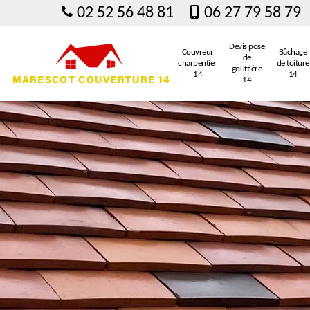
02 52 56 48 81
06 27 79 58 79
Devis pose
Couvreur
Bâchage
de
charpentier
de toiture
gouttière
14
14
14