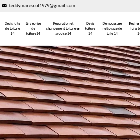
teddymarescot1979@gmail.com
Devis fuite
Entreprise
Réparation et
Devis
Démoussage
Recher
de toiture
de
changement toiture en
toiture
nettoyage de
fuite t
14
toiture14
ardoise 14
14
tuile 14
1