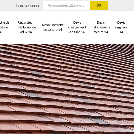
ÊTRE RAPPELÉ
che de
Réparateur
Devis
Devis
Devis
Rehaussement
oiture
installateur de
changement
nettoyage de
zingueur
de toiture 14
4
velux 14
de tuile 14
toiture 14
14