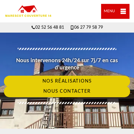
MENU
02 52 56 48 81
06 27 79 58 79
Nous intervenons 24h/24 sur 7j/7 en cas
d'urgence
NOS RÉALISATIONS
NOUS CONTACTER