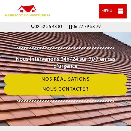
MENU
02 52 56 48 81
06 27 79 58 79
Nous intervenons 24h/24 sur 7j/7 en cas
d'urgence
NOS RÉALISATIONS
NOUS CONTACTER