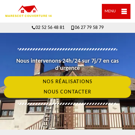
MENU
02 52 56 48 81
06 27 79 58 79
Nous intervenons 24h/24 sur 7j/7 en cas
d'urgence
NOS RÉALISATIONS
NOUS CONTACTER