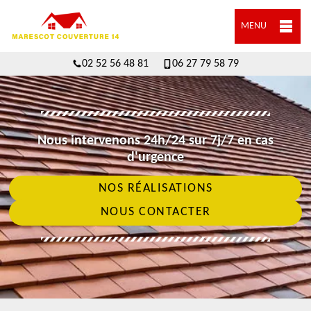
MENU
02 52 56 48 81
06 27 79 58 79
Nous intervenons 24h/24 sur 7j/7 en cas
d'urgence
NOS RÉALISATIONS
NOUS CONTACTER