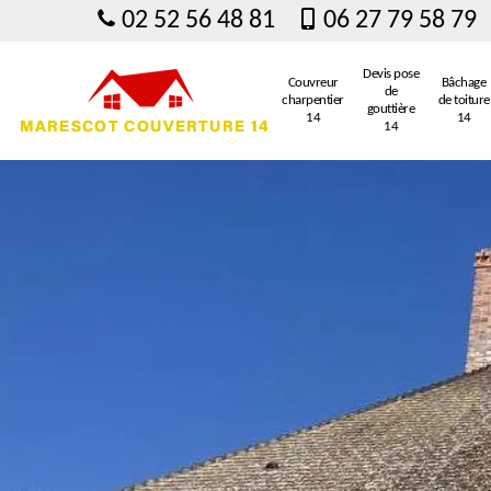
02 52 56 48 81
06 27 79 58 79
Devis pose
Couvreur
Bâchage
de
charpentier
de toiture
gouttière
14
14
14