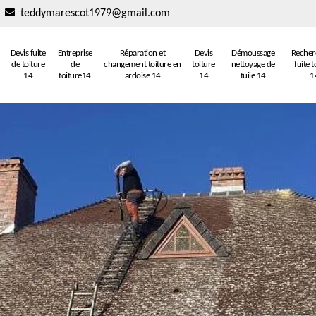
teddymarescot1979@gmail.com
Devis fuite
Entreprise
Réparation et
Devis
Démoussage
Recher
de toiture
de
changement toiture en
toiture
nettoyage de
fuite t
14
toiture14
ardoise 14
14
tuile 14
1