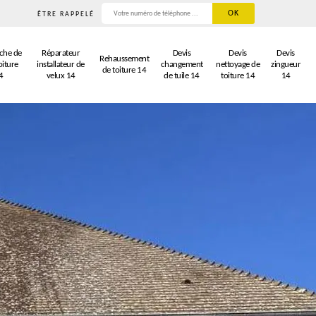
ÊTRE RAPPELÉ
che de
Réparateur
Devis
Devis
Devis
Rehaussement
oiture
installateur de
changement
nettoyage de
zingueur
de toiture 14
4
velux 14
de tuile 14
toiture 14
14