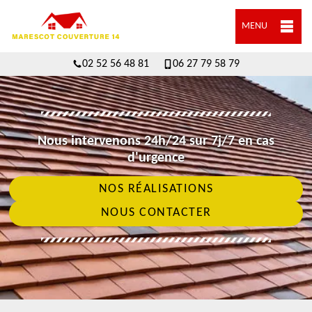
MENU
02 52 56 48 81
06 27 79 58 79
Nous intervenons 24h/24 sur 7j/7 en cas
d'urgence
NOS RÉALISATIONS
NOUS CONTACTER