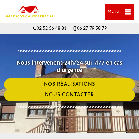
MENU
02 52 56 48 81
06 27 79 58 79
Nous intervenons 24h/24 sur 7j/7 en cas
d'urgence
NOS RÉALISATIONS
NOUS CONTACTER