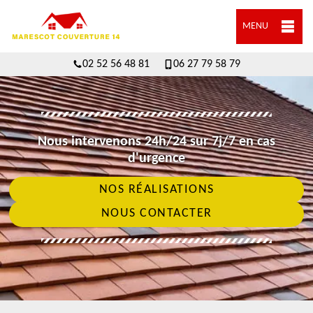
MENU
02 52 56 48 81
06 27 79 58 79
Nous intervenons 24h/24 sur 7j/7 en cas
d'urgence
NOS RÉALISATIONS
NOUS CONTACTER