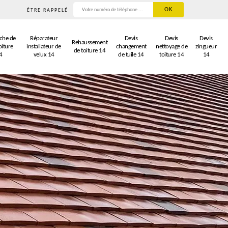
ÊTRE RAPPELÉ
che de
Réparateur
Devis
Devis
Devis
Rehaussement
oiture
installateur de
changement
nettoyage de
zingueur
de toiture 14
4
velux 14
de tuile 14
toiture 14
14