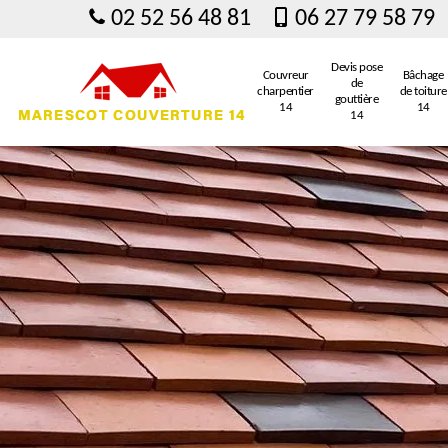
02 52 56 48 81
06 27 79 58 79
Devis pose
Couvreur
Bâchage
de
charpentier
de toiture
gouttière
14
14
14