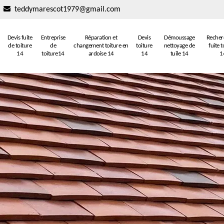
teddymarescot1979@gmail.com
Devis fuite
Entreprise
Réparation et
Devis
Démoussage
Recher
de toiture
de
changement toiture en
toiture
nettoyage de
fuite t
14
toiture14
ardoise 14
14
tuile 14
1