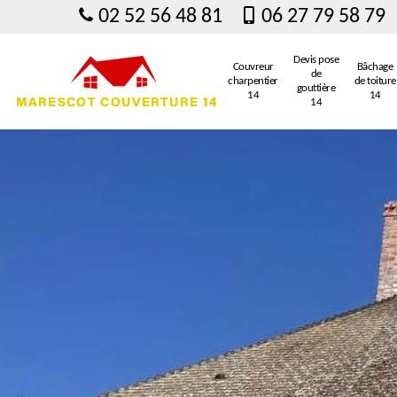
02 52 56 48 81
06 27 79 58 79
Devis pose
Couvreur
Bâchage
de
charpentier
de toiture
gouttière
14
14
14