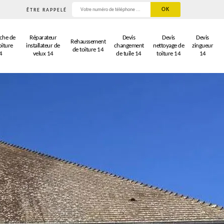
ÊTRE RAPPELÉ
che de
Réparateur
Devis
Devis
Devis
Rehaussement
oiture
installateur de
changement
nettoyage de
zingueur
de toiture 14
4
velux 14
de tuile 14
toiture 14
14