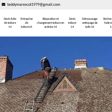
teddymarescot1979@gmail.com
Devis fuite
Entreprise
Réparation et
Devis
Démoussage
Recher
de toiture
de
changement toiture en
toiture
nettoyage de
fuite t
14
toiture14
ardoise 14
14
tuile 14
1