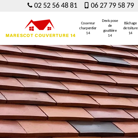
02 52 56 48 81
06 27 79 58 79
Devis pose
Couvreur
Bâchage
de
charpentier
de toiture
gouttière
14
14
14