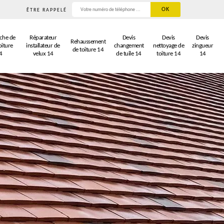
ÊTRE RAPPELÉ
che de
Réparateur
Devis
Devis
Devis
Rehaussement
oiture
installateur de
changement
nettoyage de
zingueur
de toiture 14
4
velux 14
de tuile 14
toiture 14
14