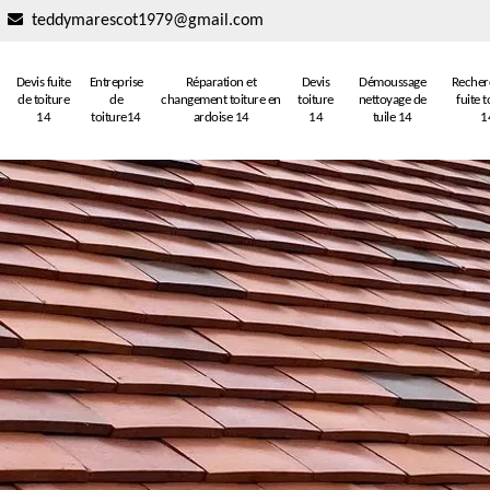
teddymarescot1979@gmail.com
Devis fuite
Entreprise
Réparation et
Devis
Démoussage
Recher
de toiture
de
changement toiture en
toiture
nettoyage de
fuite t
14
toiture14
ardoise 14
14
tuile 14
1