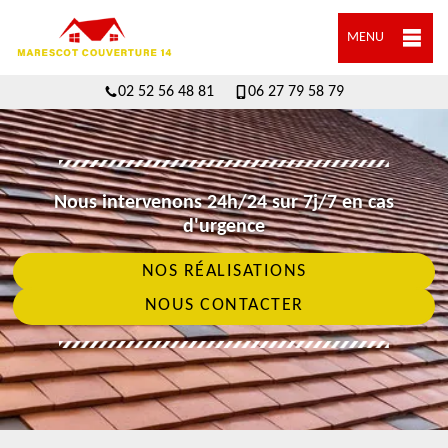
MENU
02 52 56 48 81
06 27 79 58 79
Nous intervenons 24h/24 sur 7j/7 en cas
d'urgence
NOS RÉALISATIONS
NOUS CONTACTER