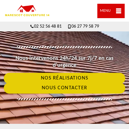
MENU
02 52 56 48 81
06 27 79 58 79
Nous intervenons 24h/24 sur 7j/7 en cas
d'urgence
NOS RÉALISATIONS
NOUS CONTACTER