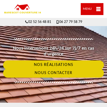
MENU
02 52 56 48 81
06 27 79 58 79
Nous intervenons 24h/24 sur 7j/7 en cas
d'urgence
NOS RÉALISATIONS
NOUS CONTACTER