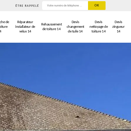
ÊTRE RAPPELÉ
che de
Réparateur
Devis
Devis
Devis
Rehaussement
oiture
installateur de
changement
nettoyage de
zingueur
de toiture 14
4
velux 14
de tuile 14
toiture 14
14