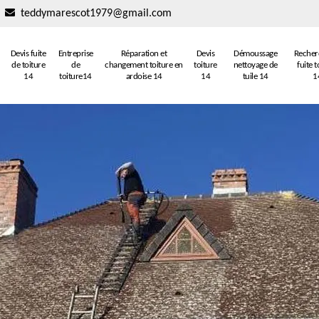
teddymarescot1979@gmail.com
Devis fuite
Entreprise
Réparation et
Devis
Démoussage
Recher
de toiture
de
changement toiture en
toiture
nettoyage de
fuite t
14
toiture14
ardoise 14
14
tuile 14
1