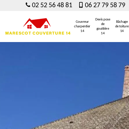
02 52 56 48 81
06 27 79 58 79
Devis pose
Couvreur
Bâchage
de
charpentier
de toiture
gouttière
14
14
14