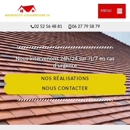
MENU
02 52 56 48 81
06 27 79 58 79
Nous intervenons 24h/24 sur 7j/7 en cas
d'urgence
NOS RÉALISATIONS
NOUS CONTACTER