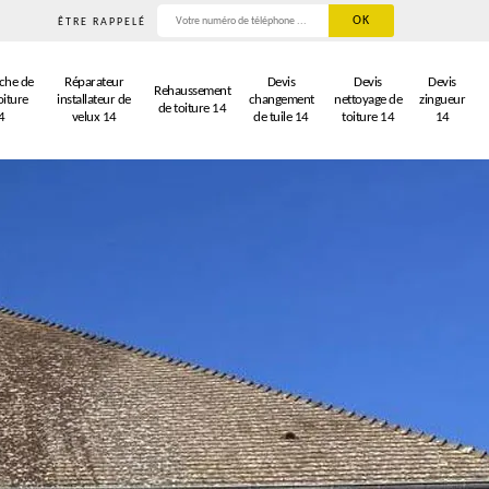
ÊTRE RAPPELÉ
che de
Réparateur
Devis
Devis
Devis
Rehaussement
oiture
installateur de
changement
nettoyage de
zingueur
de toiture 14
4
velux 14
de tuile 14
toiture 14
14