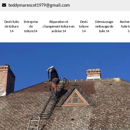
teddymarescot1979@gmail.com
Devis fuite
Entreprise
Réparation et
Devis
Démoussage
Recher
de toiture
de
changement toiture en
toiture
nettoyage de
fuite t
14
toiture14
ardoise 14
14
tuile 14
1