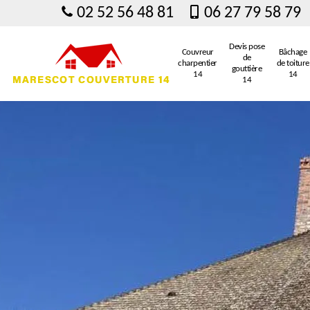
02 52 56 48 81
06 27 79 58 79
Devis pose
Couvreur
Bâchage
de
charpentier
de toiture
gouttière
14
14
14