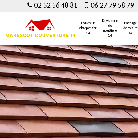
02 52 56 48 81
06 27 79 58 79
Devis pose
Couvreur
Bâchage
de
charpentier
de toiture
gouttière
14
14
14