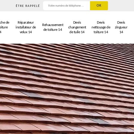
ÊTRE RAPPELÉ
che de
Réparateur
Devis
Devis
Devis
Rehaussement
oiture
installateur de
changement
nettoyage de
zingueur
de toiture 14
4
velux 14
de tuile 14
toiture 14
14