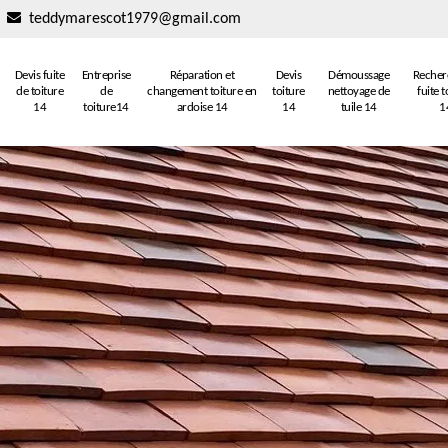
teddymarescot1979@gmail.com
Devis fuite
Entreprise
Réparation et
Devis
Démoussage
Recher
de toiture
de
changement toiture en
toiture
nettoyage de
fuite t
14
toiture14
ardoise 14
14
tuile 14
1