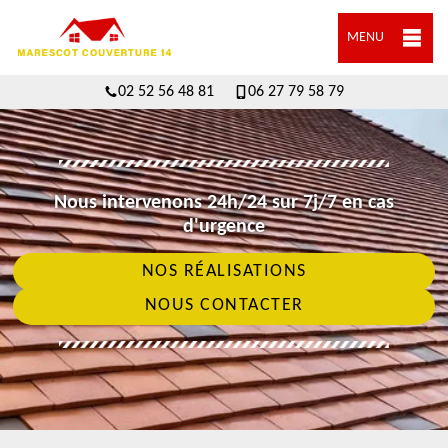
MENU
02 52 56 48 81
06 27 79 58 79
Nous intervenons 24h/24 sur 7j/7 en cas
d'urgence
NOS RÉALISATIONS
NOUS CONTACTER