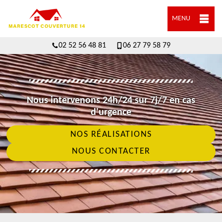
MENU
02 52 56 48 81
06 27 79 58 79
Nous intervenons 24h/24 sur 7j/7 en cas
d'urgence
NOS RÉALISATIONS
NOUS CONTACTER