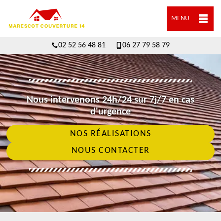
MENU
02 52 56 48 81
06 27 79 58 79
Nous intervenons 24h/24 sur 7j/7 en cas
d'urgence
NOS RÉALISATIONS
NOUS CONTACTER