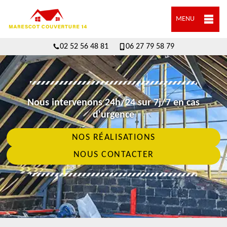
MENU
02 52 56 48 81
06 27 79 58 79
Nous intervenons 24h/24 sur 7j/7 en cas
d'urgence
NOS RÉALISATIONS
NOUS CONTACTER