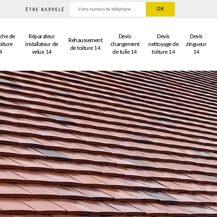
ÊTRE RAPPELÉ
che de
Réparateur
Devis
Devis
Devis
Rehaussement
oiture
installateur de
changement
nettoyage de
zingueur
de toiture 14
4
velux 14
de tuile 14
toiture 14
14