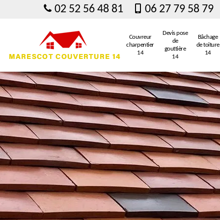
02 52 56 48 81
06 27 79 58 79
Devis pose
Couvreur
Bâchage
de
charpentier
de toiture
gouttière
14
14
14