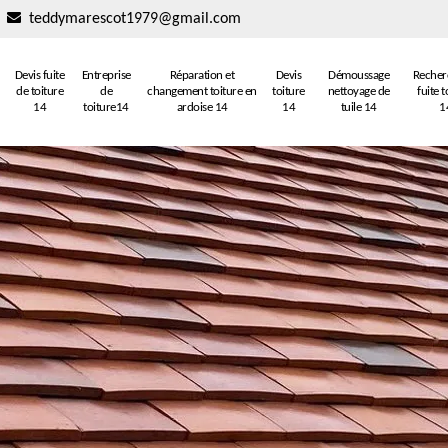
teddymarescot1979@gmail.com
Devis fuite
Entreprise
Réparation et
Devis
Démoussage
Recher
de toiture
de
changement toiture en
toiture
nettoyage de
fuite t
14
toiture14
ardoise 14
14
tuile 14
1