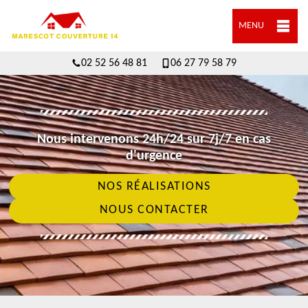
MENU
02 52 56 48 81
06 27 79 58 79
Nous intervenons 24h/24 sur 7j/7 en cas
d'urgence
NOS RÉALISATIONS
NOUS CONTACTER