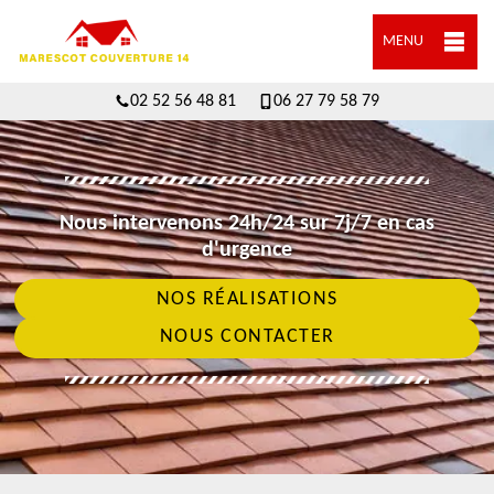
MENU
02 52 56 48 81
06 27 79 58 79
Nous intervenons 24h/24 sur 7j/7 en cas
d'urgence
NOS RÉALISATIONS
NOUS CONTACTER