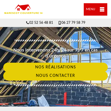
MENU
02 52 56 48 81
06 27 79 58 79
Nous intervenons 24h/24 sur 7j/7 en cas
d'urgence
NOS RÉALISATIONS
NOUS CONTACTER