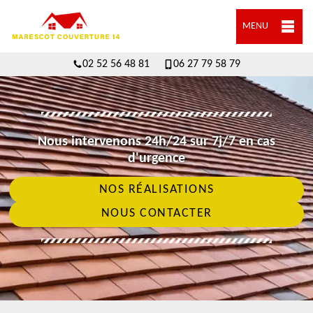
MENU
02 52 56 48 81
06 27 79 58 79
Nous intervenons 24h/24 sur 7j/7 en cas
d'urgence
NOS RÉALISATIONS
NOUS CONTACTER