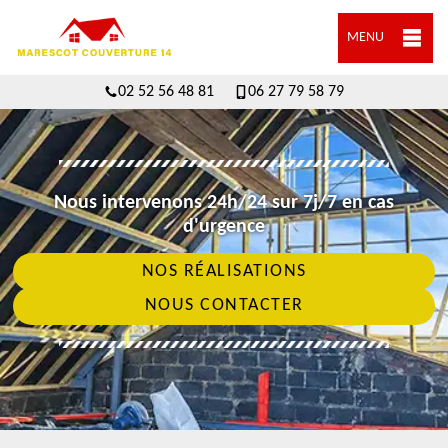
MENU
02 52 56 48 81
06 27 79 58 79
Nous intervenons 24h/24 sur 7j/7 en cas
d'urgence
NOS RÉALISATIONS
NOUS CONTACTER