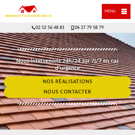
MENU
02 52 56 48 81
06 27 79 58 79
Nous intervenons 24h/24 sur 7j/7 en cas
d'urgence
NOS RÉALISATIONS
NOUS CONTACTER