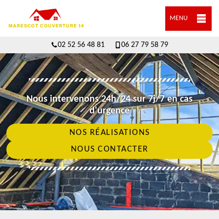
MENU
02 52 56 48 81
06 27 79 58 79
Nous intervenons 24h/24 sur 7j/7 en cas
d'urgence
NOS RÉALISATIONS
NOUS CONTACTER