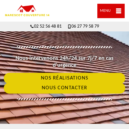
MENU
02 52 56 48 81
06 27 79 58 79
Nous intervenons 24h/24 sur 7j/7 en cas
d'urgence
NOS RÉALISATIONS
NOUS CONTACTER