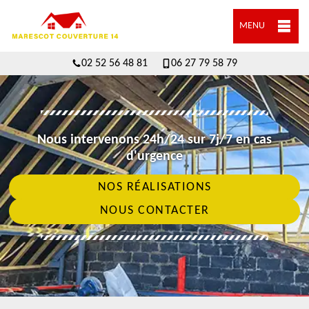
MENU
02 52 56 48 81
06 27 79 58 79
Nous intervenons 24h/24 sur 7j/7 en cas
d'urgence
NOS RÉALISATIONS
NOUS CONTACTER