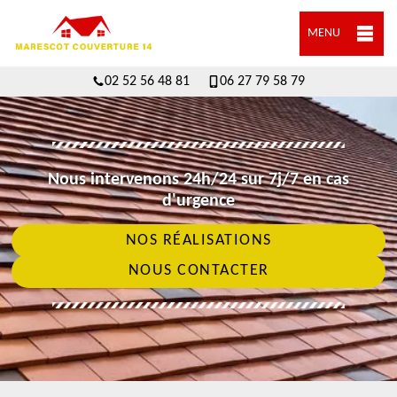
MENU
02 52 56 48 81
06 27 79 58 79
Nous intervenons 24h/24 sur 7j/7 en cas
d'urgence
NOS RÉALISATIONS
NOUS CONTACTER