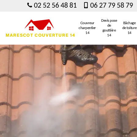
02 52 56 48 81
06 27 79 58 79
Devis pose
Couvreur
Bâchage
de
charpentier
de toiture
gouttière
14
14
14