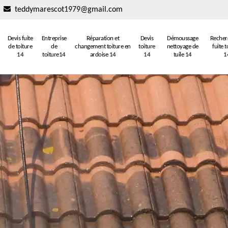
teddymarescot1979@gmail.com
Devis fuite
Entreprise
Réparation et
Devis
Démoussage
Recher
de toiture
de
changement toiture en
toiture
nettoyage de
fuite t
14
toiture14
ardoise 14
14
tuile 14
1