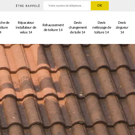
ÊTRE RAPPELÉ
che de
Réparateur
Devis
Devis
Devis
Rehaussement
oiture
installateur de
changement
nettoyage de
zingueur
de toiture 14
4
velux 14
de tuile 14
toiture 14
14