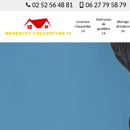
02 52 56 48 81
06 27 79 58 79
Devis pose
Couvreur
Bâchage
de
charpentier
de toiture
gouttière
14
14
14