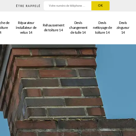
ÊTRE RAPPELÉ
che de
Réparateur
Devis
Devis
Devis
Rehaussement
oiture
installateur de
changement
nettoyage de
zingueur
de toiture 14
4
velux 14
de tuile 14
toiture 14
14