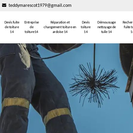
teddymarescot1979@gmail.com
Devis fuite
Entreprise
Réparation et
Devis
Démoussage
Recher
de toiture
de
changement toiture en
toiture
nettoyage de
fuite t
14
toiture14
ardoise 14
14
tuile 14
1