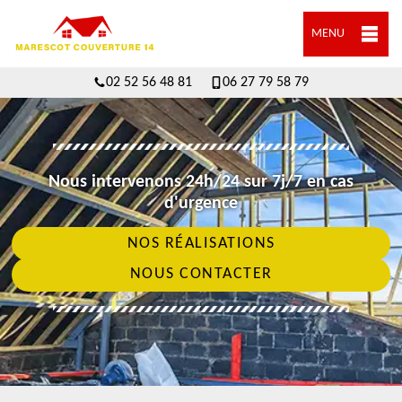
MENU
02 52 56 48 81
06 27 79 58 79
Nous intervenons 24h/24 sur 7j/7 en cas
d'urgence
NOS RÉALISATIONS
NOUS CONTACTER